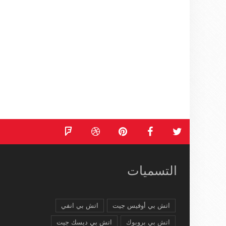
التسميات
اتش بي أوفيس جيت
اتش بي انفي
اتش بي بروبوك
اتش بي ديسك جيت