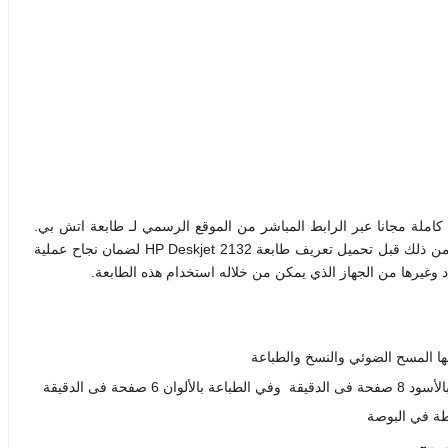
HP Des تعريفا أصليا ذا ميزة كاملة مجانا عبر الرابط المباشر من الموقع الرسمي لـ طابعة اتش بي.
واختر التعريف المناسب لنظام التشغيل الداعم لجهازك وتأكد من ذلك قبل تحميل تعريف طابعة HP Deskjet 2132 لضمان نجاح عملية
باد وغيرها من الجهاز الذي يمكن من خلاله استخدام هذه الطابعة.
ها المسح الضوئي والنسخ والطباعة
حة فى الدقيقة