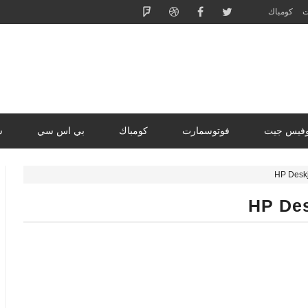
ت
كومباك
وفيس جيت
فوتوسمارت
كومباك
بي اس سي
س