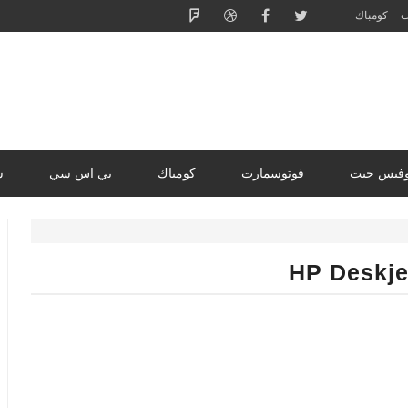
ت
كومباك
وفيس جيت
فوتوسمارت
كومباك
بي اس سي
س