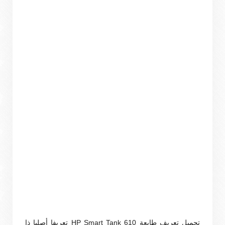
تحميل تعريف طابعة HP Smart Tank 610 تعريفا أصليا ذا