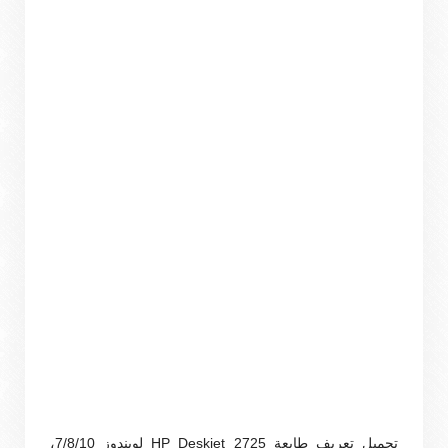
تحميل تعريف طابعة HP Deskjet 2725 لويندوز 7/8/10،