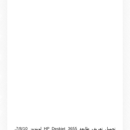
تحميل تعريف طابعة HP Deskjet 3655 لويندوز 7/8/10،