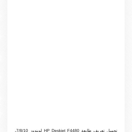
تحميل تعريف طابعة HP Deskjet F4480 لويندوز 7/8/10،