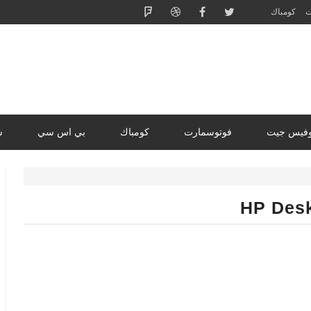
ت
كومباك
وفيس جيت
فوتوسمارت
كومباك
بي اس سي
س