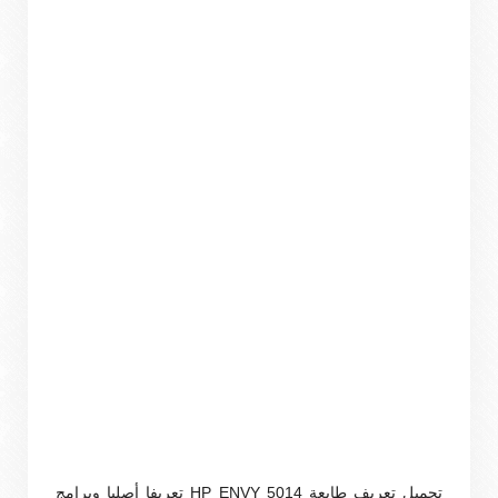
تحميل تعريف طابعة HP ENVY 5014 تعريفا أصليا وبرامج