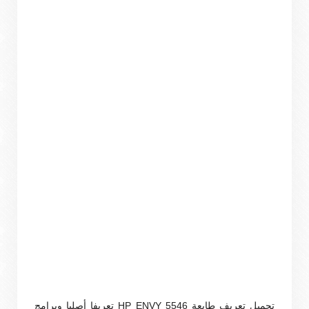
تحميل تعريف طابعة HP ENVY 5546 تعريفا أصليا وبرامج