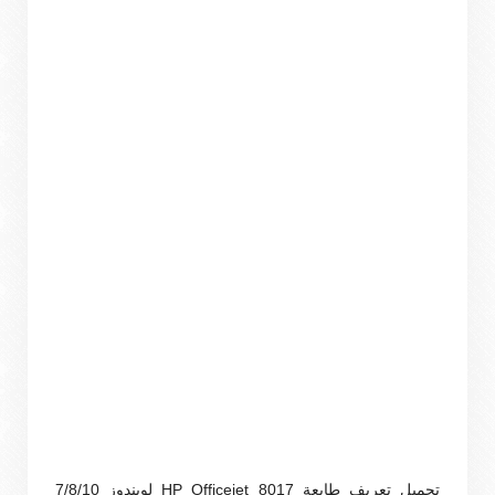
تحميل تعريف طابعة HP Officejet 8017 لويندوز 7/8/10