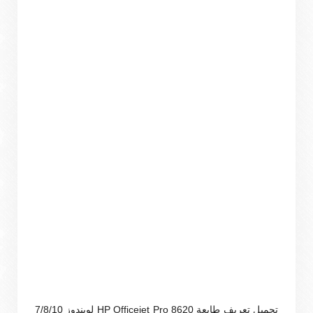
تحميل تعريف طابعة HP Officejet Pro 8620 لويندوز 7/8/10