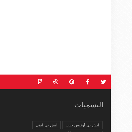
التسميات
اتش بي أوفيس جيت
اتش بي انفي