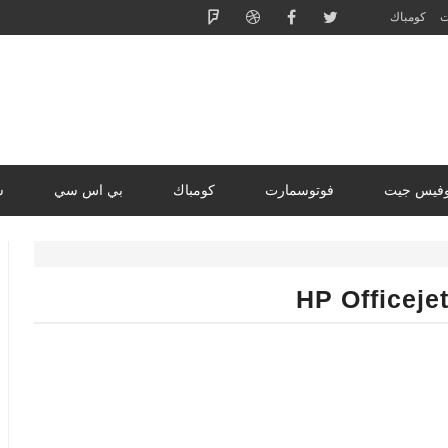
ت
كومباك
وفيس جيت
فوتوسمارت
كومباك
بي اس سي
س