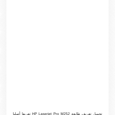
تحميل تعريف طابعة HP Laserjet Pro M252 تعريفا أصليا