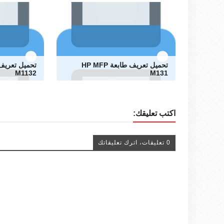
تحميل تعريف طابعة HP MFP
M1132
M131
اكتب تعليقك:
0 تعليقات، اترك تعليقاتك