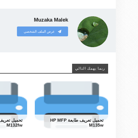
Muzaka Malek
عرض الملف الشخصي
ربما يهمك التالي
تحميل تعريف طابعة HP MFP
M132fw
M135w