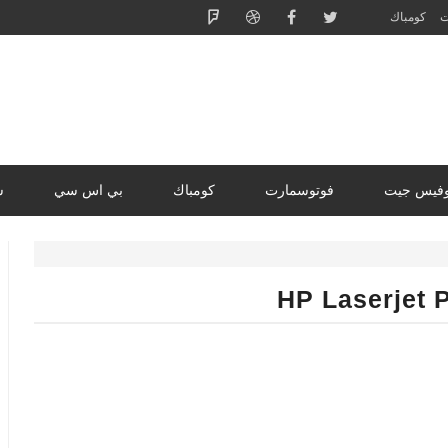
ت
كومباك
وفيس جيت
فوتوسمارت
كومباك
بي اس سي
س