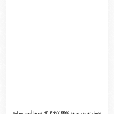
تحميل تعريف طابعة HP ENVY 5560 تعريفا أصليا وبرامج