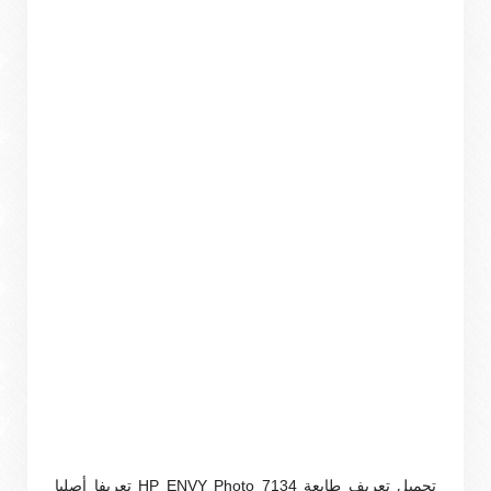
تحميل تعريف طابعة HP ENVY Photo 7134 تعريفا أصليا