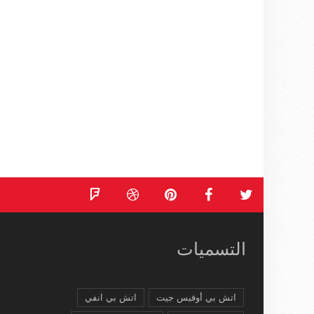
التسميات
اتش بي أوفيس جيت
اتش بي انفي