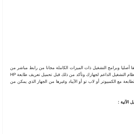
ريف طابعة HP Officejet 4635 لويندوز 7/8/10 تعريفا أصليا وبرامج التشغيل ذات الميزات الكاملة مجانا من رابط مباشر من
الموقع الرسمي لـ طابعة اتش بي، واختر التعريف المناسب لنظام التشغيل الداعم لجهازك وتأكد من ذلك قبل تحميل تعريف طابعة HP
غيل الطابعة مع الكمبيوتر أو لاب تو أو الآيباد وغيرها من الجهاز الذي يمكن من