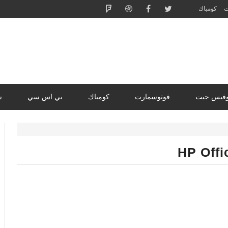
ت
كومباك
وفيس جيت
فوتوسمارت
كومباك
بي اس سي
س