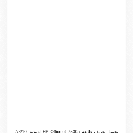
تحميل تعريف طابعة HP Officejet 7500a لويندوز 7/8/10